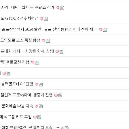
사례.. 내년 1월 미국 PGA쇼 참가
나도 GTOUR 선수처럼?”
프산업백서 2024 발간.. 골프 산업 동향과 미래 전략 제…
’ 도입으로 코스 품질 향상
프대회 개최… 희망을 향해 스윙!
혜택’ 프로모션 진행
개
25 블랙골프데이’ 진행
'챌린저 프로vs아마' 생중계 진행
역 문화예술 나눔 지속
에 식료품 키트 후원
' 3차 대회 연장 5파전 끝 홍현지 우승 ..…