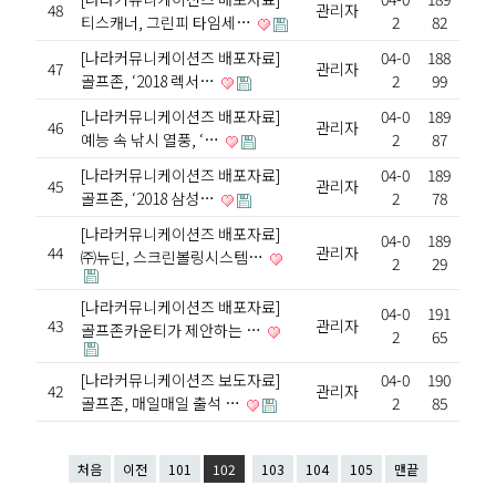
48
관리자
티스캐너, 그린피 타임세…
2
82
[나라커뮤니케이션즈 배포자료]
04-0
188
47
관리자
골프존, ‘2018 렉서…
2
99
[나라커뮤니케이션즈 배포자료]
04-0
189
46
관리자
예능 속 낚시 열풍, ‘…
2
87
[나라커뮤니케이션즈 배포자료]
04-0
189
45
관리자
골프존, ‘2018 삼성…
2
78
[나라커뮤니케이션즈 배포자료]
04-0
189
44
관리자
㈜뉴딘, 스크린볼링시스템…
2
29
[나라커뮤니케이션즈 배포자료]
04-0
191
43
관리자
골프존카운티가 제안하는 …
2
65
[나라커뮤니케이션즈 보도자료]
04-0
190
42
관리자
골프존, 매일매일 출석 …
2
85
처음
이전
101
102
103
104
105
맨끝