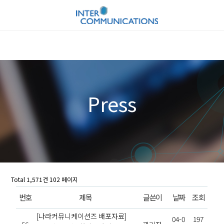
Press
Total 1,571건
102 페이지
번호
제목
글쓴이
날짜
조회
[나라커뮤니케이션즈 배포자료]
04-0
197