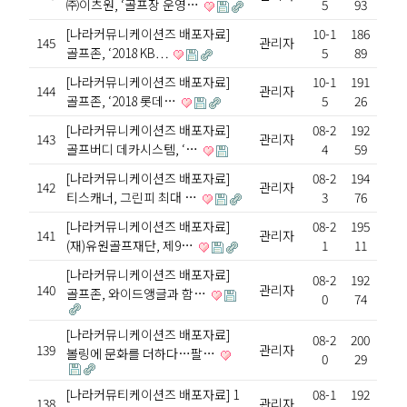
㈜이츠원, ‘골프장 운영…
5
93
[나라커뮤니케이션즈 배포자료]
10-1
186
145
관리자
골프존, ‘2018 KB…
5
89
[나라커뮤니케이션즈 배포자료]
10-1
191
144
관리자
골프존, ‘2018 롯데…
5
26
[나라커뮤니케이션즈 배포자료]
08-2
192
143
관리자
골프버디 데카시스템, ‘…
4
59
[나라커뮤니케이션즈 배포자료]
08-2
194
142
관리자
티스캐너, 그린피 최대 …
3
76
[나라커뮤니케이션즈 배포자료]
08-2
195
141
관리자
(재)유원골프재단, 제9…
1
11
[나라커뮤니케이션즈 배포자료]
08-2
192
140
관리자
골프존, 와이드앵글과 함…
0
74
[나라커뮤니케이션즈 배포자료]
08-2
200
139
관리자
볼링에 문화를 더하다…팔…
0
29
[나라커뮤티케이션즈 배포자료] 1
08-1
192
138
관리자