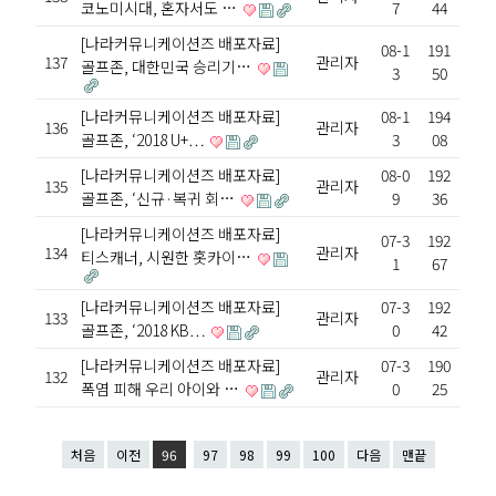
코노미시대, 혼자서도 …
7
44
[나라커뮤니케이션즈 배포자료]
08-1
191
137
관리자
골프존, 대한민국 승리기…
3
50
[나라커뮤니케이션즈 배포자료]
08-1
194
136
관리자
골프존, ‘2018 U+…
3
08
[나라커뮤니케이션즈 배포자료]
08-0
192
135
관리자
골프존, ‘신규·복귀 회…
9
36
[나라커뮤니케이션즈 배포자료]
07-3
192
134
관리자
티스캐너, 시원한 홋카이…
1
67
[나라커뮤니케이션즈 배포자료]
07-3
192
133
관리자
골프존, ‘2018 KB…
0
42
[나라커뮤니케이션즈 배포자료]
07-3
190
132
관리자
폭염 피해 우리 아이와 …
0
25
처음
이전
96
97
98
99
100
다음
맨끝