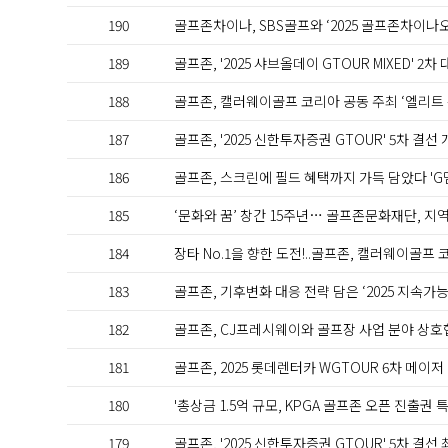
190
골프존차이나, SBS골프와 ‘2025 골프존차이나
189
골프존, '2025 샤브올데이 GTOUR MIXED' 2
188
골프존, 캘러웨이골프 코리아 공동 주최 ‘엘리트 
187
골프존, '2025 신한투자증권 GTOUR' 5차 결선
186
골프존, 스크린에 필드 혜택까지 가득 담았다 'G
185
‘문화와 꿈’ 창간 15주년… 골프존문화재단, 지
184
장타 No.1을 향한 도전!..골프존, 캘러웨이골프
183
골프존, 기후변화 대응 전략 담은 ‘2025 지속가
182
골프존, CJ프레시웨이와 골프장 사업 분야 상호
181
골프존, 2025 롯데렌터카 WGTOUR 6차 메이저
180
'총상금 1.5억 규모, KPGA 골프존 오픈 진출권
179
골프존, '2025 신한투자증권 GTOUR' 5차 결선