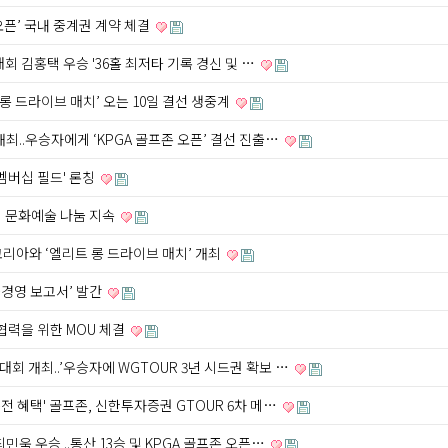
오픈’ 국내 중계권 계약 체결
차 대회 김홍택 우승 '36홀 최저타 기록 경신 및 …
롱 드라이브 매치’ 오는 10일 결선 생중계
 개최..우승자에게 ‘KPGA 골프존 오픈’ 결선 진출…
멤버십 필드' 론칭
역 문화예술 나눔 지속
 코리아와 ‘엘리트 롱 드라이브 매치’ 개최
능경영 보고서’ 발간
협력을 위한 MOU 체결
 대회 개최..’우승자에 WGTOUR 3년 시드권 확보 …
 특전 혜택' 골프존, 신한투자증권 GTOUR 6차 메…
 최민욱 우승 ..통산 13승 및 KPGA 골프존 오픈…