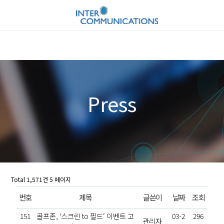
Press
Total 1,571건
5 페이지
번호
제목
글쓴이
날짜
조회
151
골프존, '스크린 to 필드‘ 이벤트 고
03-2
296
관리자