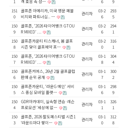
1
객 호응 속 성…
6
9
151
골프존 아메리카, 미국 명문 페블
03-2
293
관리자
0
비치와 파트너십... …
6
5
150
골프존, ‘2026 타이어뱅크 GTOU
03-2
294
관리자
9
R MIXED’ …
6
1
150
골프존카운티 티스캐너, 봄 골프
03-2
316
관리자
8
시즌 맞이 골프예약 프…
0
1
150
골프존, ‘2026 타이어뱅크 GTOU
03-1
304
관리자
7
R MIXED’ …
8
4
150
골프존커머스, 26년 2월 골프클럽
03-1
300
관리자
6
판매 순위 공개
7
2
150
골프존카운티, ‘라운G 메인’ 서비
03-1
298
관리자
5
스 중심 모바일 플랫…
6
9
150
GDR아카데미, 실속형 연습·레슨
03-1
326
관리자
4
프로모션 ‘세상에 없…
1
1
150
골프존, 2026 팔도페스티벌 시즌1
03-1
312
관리자
3
'라운드마다 쌓이…
0
8