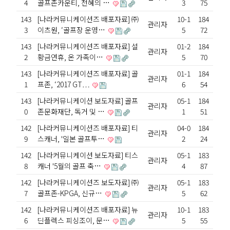
4
골프존카운티, 천혜의 …
3
75
143
[나라커뮤니케이션즈 배포자료] ㈜
10-1
184
관리자
3
이츠원, ‘골프장 운영…
5
72
143
[나라커뮤니케이션즈 배포자료] 설
01-2
184
관리자
2
황금연휴, 온 가족이…
5
70
143
[나라커뮤니케이션즈 배포자료] 골
01-1
184
관리자
1
프존, ‘2017 GT…
6
54
143
[나라커뮤니케이션 보도자료] 골프
05-1
184
관리자
0
존문화재단, 독거 및 …
1
51
142
[나라커뮤니케이션즈 배포자료] 티
04-0
184
관리자
9
스캐너, '일본 골프투…
2
24
142
[나라커뮤니케이션 보도자료] 티스
05-1
183
관리자
8
캐너 '5월의 골프 축…
4
87
142
[나라커뮤니케이션즈 보도자료] ㈜
05-1
183
관리자
7
골프존-KPGA, 신규…
5
62
142
[나라커뮤니케이션즈 배포자료] 뉴
10-1
183
관리자
6
딘플렉스 피싱조이, 문…
5
55