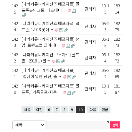
[나라커뮤니케이션즈 배포자료] 골
142
10-1
183
관리자
프존뉴딘그룹, 레드베터…
5
5
14
142
[나라커뮤니케이션즈 배포자료] 골
05-2
182
관리자
4
프존, ‘2018 롯데…
3
79
142
[나라커뮤니케이션즈 배포자료] 창
05-1
182
관리자
3
업, 트렌드를 읽어라!…
8
73
142
[나라커뮤니케이션 보도자료] 골프
05-1
182
관리자
2
존, ‘2018 U+골…
4
72
142
[나라커뮤니케이션즈 배포자료]
05-2
182
관리자
1
‘열심히 일한 당신, 즐…
4
69
142
[나라커뮤니케이션즈 배포자료] 골
10-1
181
관리자
0
프존, ‘가족골프-좌충…
5
87
처음
이전
6
7
8
9
10
다음
맨끝