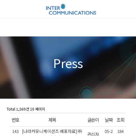
Press
Total 1,569건
10 페이지
번호
제목
글쓴이
날짜
조회
143
[나라커뮤니케이션즈 배포자료] ㈜
05-2
184
관리자