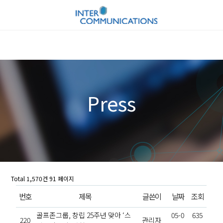
Press
Total 1,570건
91 페이지
번호
제목
글쓴이
날짜
조회
골프존그룹, 창립 25주년 맞아 ‘스
05-0
635
220
관리자