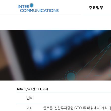
주요업무
Total 1,571건
92 페이지
번호
206
골프존 '신한투자증권 GTOUR 파워매치' 개최..