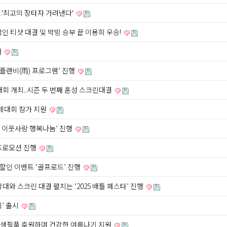
.'최고의 장타자 가려낸다'
인 티샷 대결 및 박빙 승부 끝 이용희 우승!
개
플랜비(雨) 프로그램’ 진행
2차 대회 개최..시즌 두 번째 혼성 스크린대결
국제대회 참가 지원
 이웃사랑 행복나눔’ 진행
 프로모션 진행
할인 이벤트 ‘골프로드’ 진행
상대와 스크린 대결 펼치는 ‘2025 배틀 페스타’ 진행
’ 출시
에 생필품 후원하며 건강한 여름나기 지원