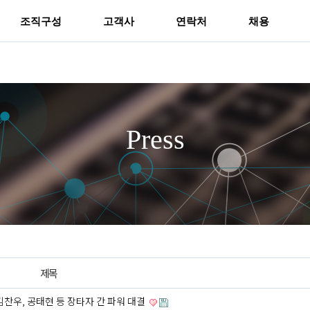
조직구성
고객사
연락처
채용
Press
제목
김찬우, 공태현 등 장타자 간 파워 대결