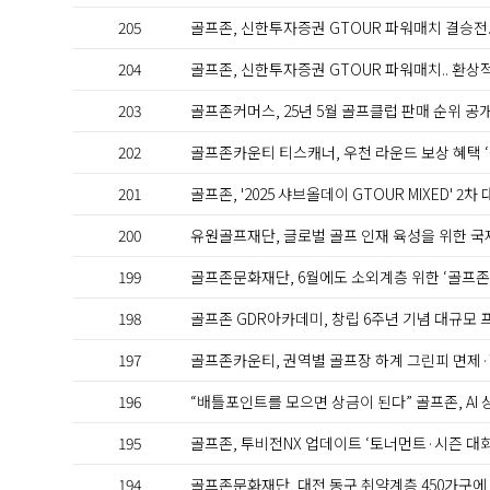
205
골프존, 신한투자증권 GTOUR 파워매치 결승전.
204
골프존, 신한투자증권 GTOUR 파워매치.. 환상적
203
골프존커머스, 25년 5월 골프클럽 판매 순위 공
202
골프존카운티 티스캐너, 우천 라운드 보상 혜택 ‘
201
골프존, '2025 샤브올데이 GTOUR MIXED' 
200
유원골프재단, 글로벌 골프 인재 육성을 위한 
199
골프존문화재단, 6월에도 소외계층 위한 ‘골프존
198
골프존 GDR아카데미, 창립 6주년 기념 대규모
197
골프존카운티, 권역별 골프장 하계 그린피 면제·
196
“배틀포인트를 모으면 상금이 된다” 골프존, AI 
195
골프존, 투비전NX 업데이트 ‘토너먼트·시즌 대회
194
골프존문화재단, 대전 동구 취약계층 450가구