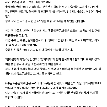
사기 보존과 계승 발전을 위해 기획됐다.
올해 9월부터 2018 년 8월까지 1년 간 진행되는 이번 사업에는 도예가 4인(이재
황, 안병국, 최성재, 허상욱)과 회화작가 4인(김선두, 김선태, 박순철, 이인)이 참여
한다.
참여 작가는 각 1명씩 협업 4개팀을 이뤄 각 3개월씩 작업을 진행한다.
참여 작가들은 대전시 유성구에 위치한 골프존문화재단 소유의 ‘오룡요’에 입주해
작품활동을 벌인다.
작업 주제는 계룡산철화분청사기 중 ‘항아리’를 현대적 미감으로 재해석하는 것으
로 각 팀당 20점씩 출품한다.
출품된 작품은 2018 년도 말에 대중에게 선보일 예정이다.
‘철화분청사기’는 ‘상감청자’, ‘청화백자’와 함께 한국도자 3절의 하나로 해학성과
예술성을 동시에 갖춘 조선시대 민중 예술품이다.
하지만 점차 철화분청의 맥이 끊어지게 됐고 임진왜란과 정유재란 이후에는 오히려
일본에서 중요문화재로 그 가치를 인정받고 있다.
(재)골프존문화재단은 우리나라 고유문화를 되찾고 예술품의 맥을 잇기 위해 2013
년부터 철화분청사기 전문가인 이재황 도예가 후원을 시작했다.
이번 사업에 앞서 올해 4월에는 총 3권으로 구성된 ‘계룡산철화분청사기 백서’를
발간한 바 있다.
(재)골프존문화재단 김윤길 사무국장은 “계룡산철화분청사기 백서 발간에 이은 2