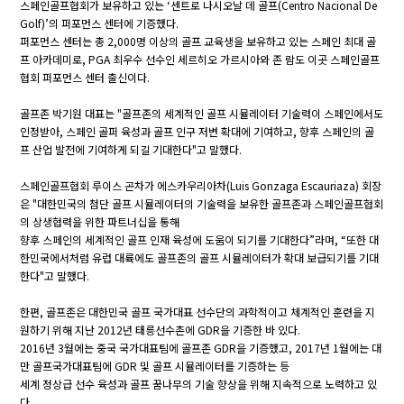
스페인골프협회가 보유하고 있는 ‘센트로 나시오날 데 골프(Centro Nacional De
Golf)’의 퍼포먼스 센터에 기증했다.
퍼포먼스 센터는 총 2,000명 이상의 골프 교육생을 보유하고 있는 스페인 최대 골
프 아카데미로, PGA 최우수 선수인 세르히오 가르시아와 존 람도 이곳 스페인골프
협회 퍼포먼스 센터 출신이다.
골프존 박기원 대표는 "골프존의 세계적인 골프 시뮬레이터 기술력이 스페인에서도
인정받아, 스페인 골퍼 육성과 골프 인구 저변 확대에 기여하고, 향후 스페인의 골
프 산업 발전에 기여하게 되길 기대한다"고 말했다.
스페인골프협회 루이스 곤차가 에스카우리아차(Luis Gonzaga Escauriaza) 회장
은 "대한민국의 첨단 골프 시뮬레이터의 기술력을 보유한 골프존과 스페인골프협회
의 상생협력을 위한 파트너십을 통해
향후 스페인의 세계적인 골프 인재 육성에 도움이 되기를 기대한다”라며, “또한 대
한민국에서처럼 유럽 대륙에도 골프존의 골프 시뮬레이터가 확대 보급되기를 기대
한다"고 말했다.
한편, 골프존은 대한민국 골프 국가대표 선수단의 과학적이고 체계적인 훈련을 지
원하기 위해 지난 2012년 태릉선수촌에 GDR을 기증한 바 있다.
2016년 3월에는 중국 국가대표팀에 골프존 GDR을 기증했고, 2017년 1월에는 대
만 골프국가대표팀에 GDR 및 골프 시뮬레이터를 기증하는 등
세계 정상급 선수 육성과 골프 꿈나무의 기술 향상을 위해 지속적으로 노력하고 있
다.