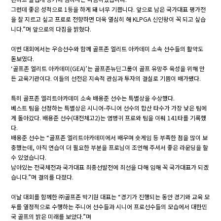
그런데 좋은 성적으로 1등을 하게 돼 너무 기쁩니다. 앞으로 남은 국가대표 평가전
을 잘 지르고 싶고 프로로 전향하면 더욱 열심히 해 KLPGA 신인왕이 꼭 되고 싶습
니다.”며 앞으로의 다짐을 밝혔다.
이번 대회에서는 우승선수와 함께 골프존 엘리트 아카데미 소속 선수들의 활약도
돋보였다.
‘골프존 엘리트 아카데미(GEA)’는 골프존뉴딘그룹이 골프 유망주 육성을 위해 만
든 교육기관이다. 이들의 선전은 지속적 관심과 투자의 결실로 기쁨이 배가됐다.
특히 골프존 엘리트아카데미 소속 배용준 선수는 특별상을 수상했다.
베스트 팀을 선정하는 특별상은 시니어-주니어 선수의 합산 타수가 가장 낮은 팀에
게 돌아갔다. 배용준 선수(대전체고2)는 염병귀 프로와 팀을 이뤄 141타를 기록했
다.
배용준 선수는 “골프존 엘리트아카데미에서 배우며 숏게임 등 부족한 점을 많이 보
충했는데, 아직 연습이 더 필요한 부분을 프로님이 조언해 주셔서 좋은 라운딩을 할
수 있었습니다.
남아있는 전국체전과 국가대표 최종선발전에 최선을 다해 임해 꼭 국가대표가 되겠
습니다.”며 결의를 다졌다.
이날 대회를 함께한 ㈜골프존 박기원 대표는 “경기가 진행되는 동안 경기와 교육 모
두를 열정적으로 수행하는 주니어 선수들과 시니어 프로선수들의 모습에서 대한민
국 골프의 밝은 미래를 보았다.”며