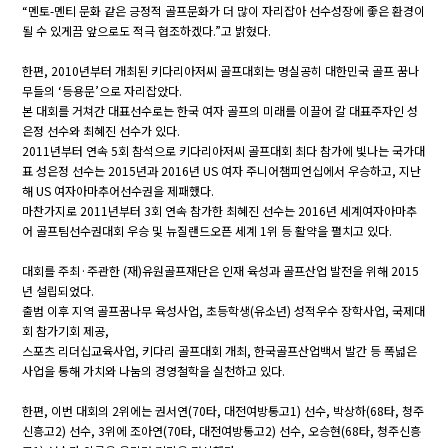
“멘토-멘티 문화 같은 긍정적 골프문화가 더 많이 자리잡아 선수성장에 좋은 환경이
될 수 있게끔 앞으로도 적극 협조하겠다.”고 밝혔다.
한편, 2010년부터 개최된 키다리아저씨 골프대회는 명실공히 대한민국 골프 꿈나
무들의 ‘등용문’으로 자리잡았다.
본 대회를 거쳐간 대표선수로는 한국 여자 골프의 미래를 이끌어 갈 대표주자인 성
은정 선수와 최혜진 선수가 있다.
2011년부터 연속 5회 참석으로 키다리아저씨 골프대회 최다 참가에 빛나는 국가대
표 성은정 선수는 2015년과 2016년 US 여자 주니어챔피언십에서 우승하고, 지난
해 US 여자아마추어선수권을 제패했다.
마찬가지로 2011년부터 3회 연속 참가한 최혜진 선수는 2016년 세계여자아마추
어 골프팀선수권대회 우승 및 뉴질랜드오픈 세계 1위 등 활약을 펼치고 있다.
대회를 주최·주관한 (재)유원골프재단은 인재 육성과 골프산업 발전을 위해 2015
년 설립되었다.
출범 이후 지역 골프꿈나무 육성사업, 초등학생(유소년) 성적우수 장학사업, 국제대
회 참가기회 제공,
스포츠 리더십교육사업, 키다리 골프대회 개최, 한국골프산업백서 발간 등 폭넓은
사업을 통해 가치와 나눔의 경영철학을 실천하고 있다.
한편, 이번 대회의 2위에는 권서연(70타, 대전여방통고1) 선수, 박상하(68타, 청주
신흥고2) 선수, 3위에 조아연(70타, 대전여방통고2) 선수, 오승현(68타, 청주신흥