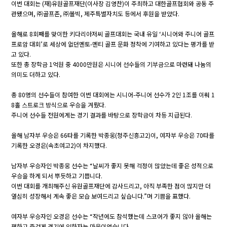
이번 대회는 (재)유원골프재단(이사장 김영찬)이 주최하고 대한골프협회와 공동 주
관됐으며, ㈜골프존, ㈜볼빅, 제주특별자치도 등에서 후원을 받았다.
올해로 8회째를 맞이한 키다리아저씨 골프대회는 국내 유일 ‘시니어와 주니어 골프
프로암 대회’로 세상에 없던멘토-멘티 골프 문화 정착에 기여하고 있다는 평가를 받
고 있다.
또한 총 장학금 1억원 중 4000만원은 시니어 선수들의 기부금으로 마련돼 나눔의
의미도 더하고 있다.
총 80명의 선수들이 참여한 이번 대회에는 시니어-주니어 선수가 2인 1조를 이뤄 1
8홀 스트로크 방식으로 우승을 겨뤘다.
주니어 선수들 전원에게는 경기 결과를 바탕으로 장학금이 차등 지급된다.
올해 남자부 우승은 66타를 기록한 박종웅(청주신흥고2)이, 여자부 우승은 70타를
기록한 오경은(속초여고2)이 차지했다.
남자부 우승자인 박종웅 선수는 “날씨가 좋지 못해 걱정이 많았는데 좋은 성적으로
우승을 하게 되서 뿌듯하고 기쁩니다.
이번 대회를 개최해주신 유원골프재단에 감사드리고, 아직 부족한 점이 많지만 더
열심히 성장해서 계속 좋은 모습 보여드리고 싶습니다.”며 기쁨을 표했다.
여자부 우승자인 오경은 선수는 “작년에도 참석했는데 스코어가 좋지 않아 올해는
편하고 즐겁게 경기에 임하자는 마음이었습니다.