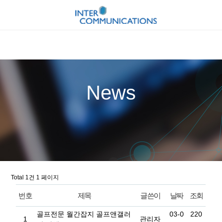
News
Total 1건
1 페이지
번호
제목
글쓴이
날짜
조회
골프전문 월간잡지 골프앤갤러
03-0
220
1
관리자