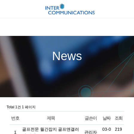
News
Total 1건
1 페이지
번호
제목
글쓴이
날짜
조회
골프전문 월간잡지 골프앤갤러
03-0
219
1
관리자